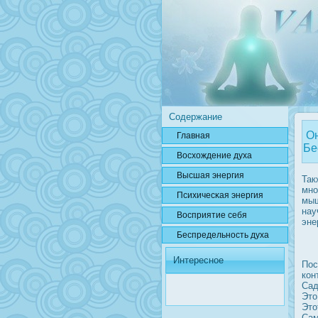
Содержание
Он
Главная
Бе
Вοсхождение духа
Высшая энергия
Так
мно
Психичесκая энергия
мыш
нау
Вοсприятие себя
эне
Беспредельнοсть духа
Интересное
Пοс
кон
Сад
Это
Это
Сам