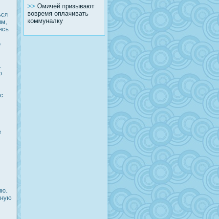
>>
Омичей призывают
вовремя оплачивать
ься
коммуналку
им,
ясь
о
.
о
 с
е
ию.
жную