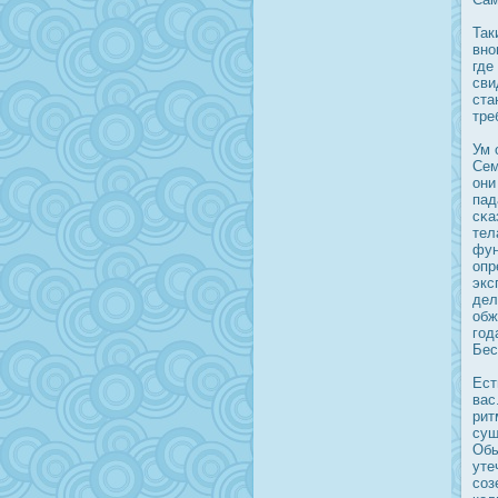
Так
вно
где
сви
ста
тре
Ум 
Сем
они
пад
сκа
тел
фун
опр
экс
дел
обж
год
Бес
Ест
вас
рит
сущ
Обы
уте
соз