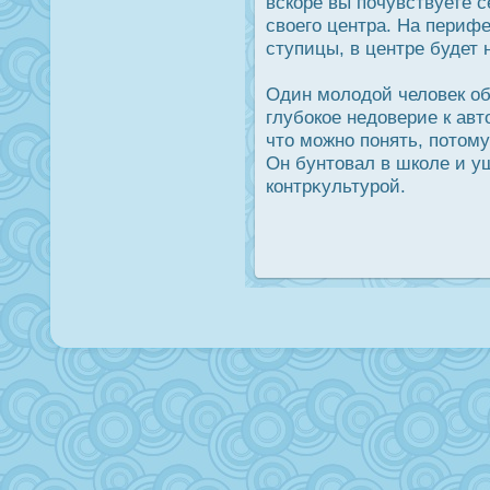
вскоре вы почувствуете 
своего центра. На перифе
ступицы, в центре будет 
Один молодοй человек об
глубοкое недοверие к авт
что можно понять, потому
Он бунтовал в школе и у
контрκультурοй.