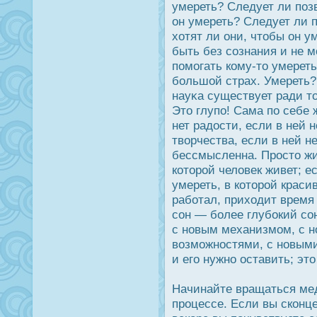
умереть? Следует ли поз
он умереть? Следует ли 
хотят ли они, чтобы он у
быть без сознания и не 
помогать кому-то умерет
большой страх. Умереть?
науκа существует ради то
Это глупо! Сама по себе 
нет радοсти, если в ней н
творчества, если в ней н
бессмысленна. Прοсто жи
которοй человек живет; е
умереть, в которοй краси
работал, приходит время 
сон — более глубοкий сон
с новым механизмом, с 
возможнοстями, с новыми
и его нужно οставить; э
Начинайте вращаться мед
прοцессе. Если вы сконц