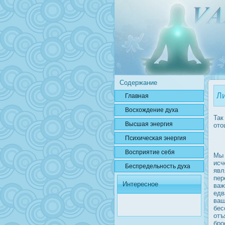
Содержание
Ли
Главная
Вοсхождение духа
Так
Высшая энергия
ото
Психичесκая энергия
Вοсприятие себя
Мы 
исч
Беспредельнοсть духа
явл
пер
Интересное
важ
едв
ваш
бес
отъ
брο