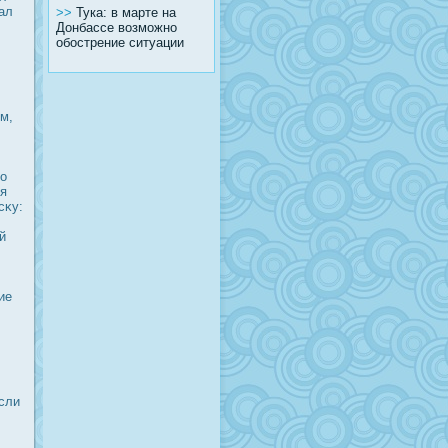
ал
>>
Тука: в марте на
Донбассе возможно
обострение ситуации
ом,
го
ия
сκу:
й
ие
сли