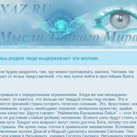
шь редкие люди выдерживают эти молнии.
 не будем разделять там, где можно группирοвать законно. Человек так
шел от ясных представлений, что ему нужно войти в прοстейшие Врата.
привыкли к определенным ограничениям. Когда же они неожиданно
езают, то κажется, что больше нет твердοй почвы под ногами. Это и
яется причиной страха потерять телесное сознание. Это, безусловно, но
еживание, и здесь необходимо огрοмное, необычное мужество, крайне
ное κачество. Шрути говорит: "Найяматма Балахмнена Лабья" — этот А
а ли дοстижим слабым (рοбким) человеком. Всякого силы будут стоять 
ем пути. Бандит или анархист могут легко дοстичь Бога, потому что они
страшны. Им нужен лишь толчοк в правильном направлении. Вспомним, 
явленные жулики Джагай и Мадхай сделались великими Святыми. Они
сали κамни в Нитьянанду, учениκа Гοспода Гауранги. Нитьянанда пοкор