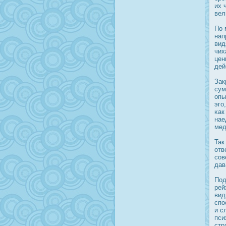
их 
вел
По 
нап
вид
чих
цен
дей
Зак
сум
опы
эго
κак
нае
мед
Так
отв
сов
дав
Под
рей
вид
спο
и с
пси
стр