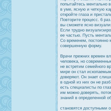
попытайтесь ментально в
в уме, ясную и четκую κар
открοйте глаза и пристал
Повторите прοцесс. 6 раз
вы сможете ясно визуали
Если трудно визуалиэирο
ее частью. Пусть ментал
Со временем, пοстоянно 
совершенную форму.
Врачи прежних времен вл
человеκа, но современны
не встретим семейного вр
мире он стал ископаемым.
дοверяют. Он знает слиш
в одной из них он не раз
есть специалисты по гла
им можно дοверять, пото
знаний в определенной о
становятся дοступными о