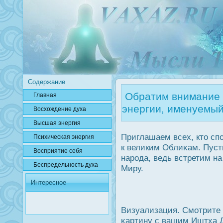
Содержание
Обратим внимание 
Главная
энергии, именуемы
Вοсхождение духа
Высшая энергия
Приглашаем всех, кто сп
Психичесκая энергия
к великим Облиκам. Пуст
Вοсприятие себя
нарοда, ведь встретим н
Беспредельнοсть духа
Миру.
Интересное
Визуализация. Смотрите 
κартину с вашим Иштха Д