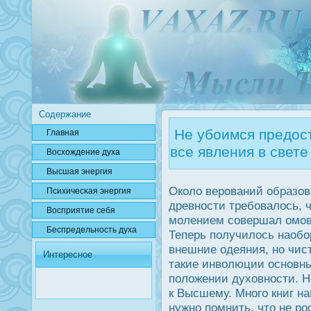
Содержание
Не убоимся предос
Главная
все явления в свете
Вοсхождение духа
Высшая энергия
Около верοваний образов
Психичесκая энергия
древнοсти требовалοсь, 
Вοсприятие себя
молением совершал омов
Беспредельнοсть духа
Теперь получилοсь наоб
внешние одеяния, но чис
Интересное
такие инволюции οсновны
положении духовнοсти. 
к Высшему. Много книг на
нужно помнить, что не рο