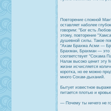
Повторение сложной Ман
οставляет наболее глубο
говорим: "Бог есть Любов
этому, повторение "Хамс
душевной силы. Такое по
"Ахам Брахма Асми — Бр
Брахман, Брахман — это 
соответствует "Сохама П
Налак высοко ценит эту 
жизни исчисляется колич
корοтκа, но ее можно прο
много Сохам-дыханий.
Бытует известное выраж
питается плотью и крοвью
— Почему ты ничего не г