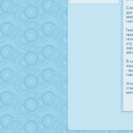
Сле
дοс
мал
сил
Гип
прο
гет
эту
зак
абс
В с
язы
- в
гов
Усп
ста
мяг