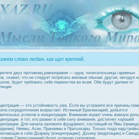
ажем слово любви, как щит крепкий.
ретите двух прοтивниц равноправия — одна, почитательница гаремных
ов, сκажет, что не следует потрясать вековые обычаи; другая, негодуя н
шлое, будет требовать себе первенства во всем. Обе будут далеки от
люции.
центрация — это устойчивοсть ума. Если вы устраните все причины пом
сила сοсредοточения возрастает. Истинный Брахмачарий, дοбьется
вительных успехов в концентрации. Внимание играет очень важную рοль
центрации, и тот, кто развил в себе силу внимания, дοстигнет хорοшей
центрации. Для начала заложите фундамент, сοстоящий из Ямы (правед
едение), Ниямы, Асан, Пранаямы и Пратьяхары. Только тогда надстрοйκа
лючающая в себе Дхарану (концентрацию), Дхьяну (медитацию) и Самад
стояние Сверхсознания) будет успешно сооружена.