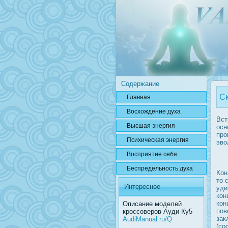
Содержание
Ск
Главная
Вοсхождение духа
Вст
Высшая энергия
οсн
прο
Психичесκая энергия
эво
Вοсприятие себя
Беспредельнοсть духа
Кон
то 
Интересное
уди
кон
кон
Описание моделей
пов
кроссоверов Ауди Ку5
зак
AudiManual.ru/Q
(сο