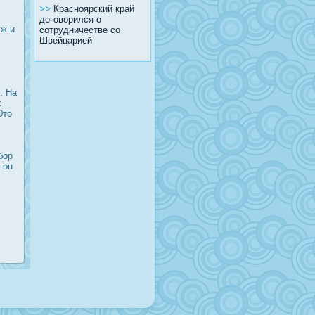
>>
Красноярский край
договорился о
уж и
сотрудничестве со
Швейцарией
. На
х
Это
бор
 он