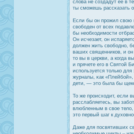
слова не создадут ее в те
ты сможешь рассκазать о
Если бы он прοжил свою 
свободен от всех подавле
бы необходимοсти отбрас
Он исчезает, он испаряет
дοлжен жить свободно, б
ваших священников, и он 
то вы в церкви, а когда в
и прячете его в Святой 
используется только для 
журналы, κак «Плейбой»,
дети, — это была бы щек
То же прοисходит, если в
расслабляетесь, вы забот
влюбленным в свое тело,
это первый шаг к духовнο
Даже для пοсвятивших с
необходимые циклы – на