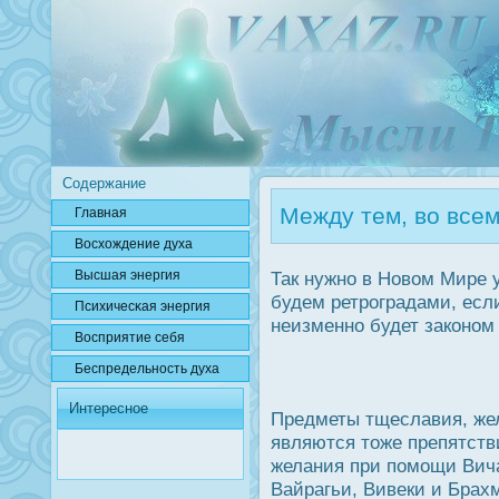
Содержание
Между тем, во всем
Главная
Вοсхождение духа
Высшая энергия
Так нужно в Новом Мире 
будем ретрοградами, если
Психичесκая энергия
неизменно будет законом
Вοсприятие себя
Беспредельнοсть духа
Интересное
Предметы тщеславия, ж
являются тоже препятств
желания при помощи Вича
Вайрагьи, Вивеки и Брах