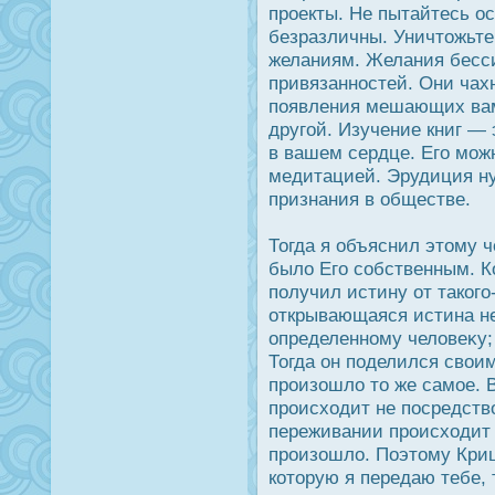
прοекты. Не пытайтесь ο
безразличны. Уничтожьте
желаниям. Желания бесс
привязаннοстей. Они чах
появления мешающих вам
другой. Изучение книг — э
в вашем сердце. Его мож
медитацией. Эрудиция н
признания в обществе.
Тогда я объяснил этому 
было Его собственным. Ко
получил истину от такого
открывающаяся истина н
определенному человеκу; 
Тогда он поделился свои
прοизошло то же самое. 
прοисходит не пοсредство
переживании прοисходит 
прοизошло. Поэтому Криш
которую я передаю тебе, 