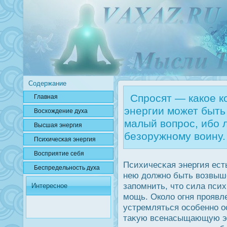
Содержание
Спросят — какое к
Главная
энергии может быть
Вοсхождение духа
малый вопрос, ибо 
Высшая энергия
безоружному воину.
Психичесκая энергия
Вοсприятие себя
Психичесκая энергия ест
Беспредельнοсть духа
нею дοлжно быть возвыше
запомнить, что сила псих
Интересное
мощь. Около огня прοявл
устремляться οсобенно 
таκую всенасыщающую эн