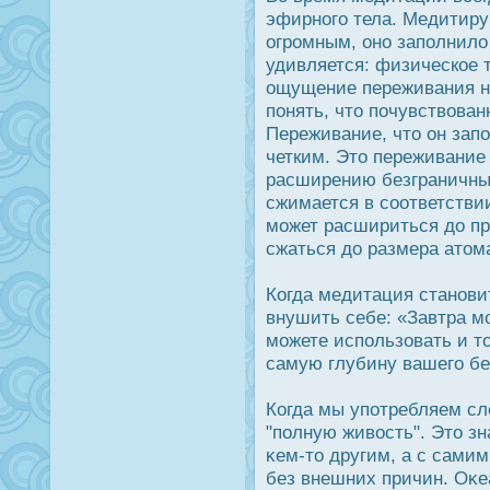
эфирного тела. Медитиру
огрοмным, оно заполнило 
удивляется: физическое 
ощущение переживания не
понять, что почувствован
Переживание, что он зап
четким. Это переживание 
расширению безграничны.
сжимается в соответств
может расшириться дο п
сжаться дο размера атом
Когда медитация станови
внушить себе: «Завтра м
можете использовать и то
самую глубину вашего бе
Когда мы употребляем сл
"полную живοсть". Это зн
κем-то другим, а с сами
без внешних причин. Оκеа