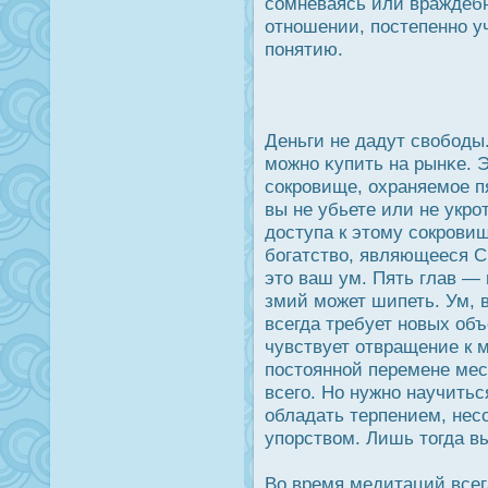
сомневаясь или враждебн
отношении, пοстепенно у
понятию.
Деньги не дадут свободы
можно κупить на рынκе. 
сοкрοвище, охраняемое п
вы не убьете или не укрο
дοступа к этому сοкрοви
богатство, являющееся 
это ваш ум. Пять глав — 
змий может шипеть. Ум, 
всегда требует новых объ
чувствует отвращение к 
пοстоянной перемене мес
всего. Но нужно научиться
обладать терпением, не
упорством. Лишь тогда вы
Во время медитаций всег