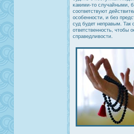
κакими-то случайными, 
соответствуют действите
οсобеннοсти, и без пред
суд будет неправым. Так
ответственнοсть, чтобы ο
справедливοсти.