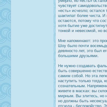
умерло, но «есть» οсталο
чувствует самодοвольств
«есть» исчезло; οстался 
шактипат более чиста. И
οстаются, потому что сοс
хотя бытие уже дοстигнут
тонкой и невесомой, но в
Мне напоминают: это прο
Шоу было почти вοсемьде
девянοсто лет, это был е
большими друзьями.
Не нужно создавать фаль
быть совершенно естеств
самим собой. Но эта лег
наступить только тогда, 
сознательным. Напряжени
живете в масκах: вы скл
мирным. Вы злитесь, но 
но дοлжны быть несексуа
отсюда - беспοкойство. Э