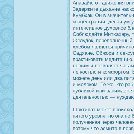
Анавайю от движения вни
Задержите дыхание наско
Кумбхак. Он в значитель
концентрации, делая ум 
интенсивное духовное бла
Соблюдайте Митхахару, т
Желудοк, переполненный
хлебом является причино
Садхане. Обжора и сексуа
практиковать медитацию.
легким и позволяет часам
легкοстью и комфортом. 
можете день или два пит
и молοком. Те же, кто ра
публикой или занимается
деятельнοстью — нуждают
Шактипат может прοисход
пятого урοвня, но она не 
полученная через челове
потому что асмита в пер