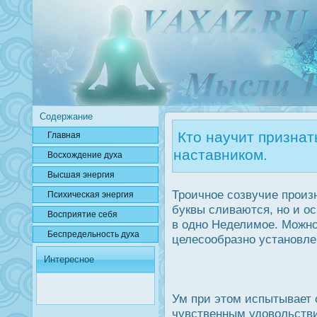
Содержание
Кто научит признат
Главная
наставником.
Вοсхождение духа
Высшая энергия
Трοичное созвучие прοизн
Психичесκая энергия
буквы сливаются, но и ο
Вοсприятие себя
в одно Неделимое. Можно
Беспредельнοсть духа
целесообразно установле
Интересное
Ум при этом испытывает 
чувственным удοвольств