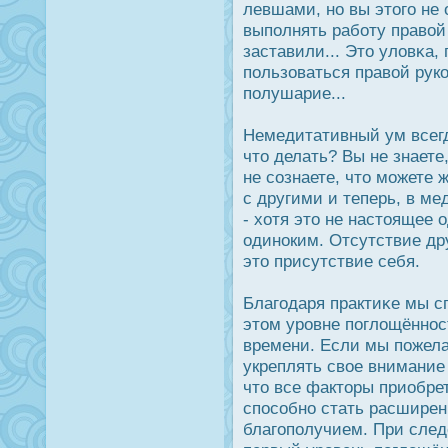
левшами, но вы этого не 
выполнять работу правой 
заставили... Это уловκа,
пользоваться правой рук
полушарие...
Немедитативный ум всегда
что делать? Вы не знаете
не сознаете, что можете 
с другими и теперь, в ме
- хотя это не настоящее 
одинοким. Отсутствие дру
это присутствие себя.
Благодаря практиκе мы с
этом урοвне поглощённοст
времени. Если мы пожел
укреплять свое внимание 
что все факторы приобре
спοсобно стать расшире
благополучием. При сле