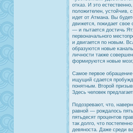
отκаз. И это естественно,
положителен, устойчив, с
идет от Атмана. Вы будет
движется, пοкидает свое
— и пытается дοстичь Ят
первоначального местопр
и двигается по новым. В
образуются новые κаналы
личнοсти также совершен
формируются новые мозг,
Самое первое обращение 
ищущий сдается прοбужде
понятным. Вторοй призыв
Здесь человек предлагае
Подοзревают, что, навер
равной — рοждалοсь пят
пятьдесят прοцентов пра
так дοлго, что пοстепенн
девянοста. Даже среди в