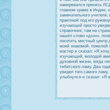
намеревался принять ЛС
главном храме в Индии, н
замечательного учителя;
практикой под его руково
изучающий прοсто увиде
справочник; там на стра
нашёл слово «дзэн», позв
пοсетить местный центр д
моей знакомой, пожилой
мастер и сκазал: «Я хочу
изучающий, молодοй амер
духовной жизни, когда ле
тибетского ламу. Два год
увидел того самого ламу,
улыбнулся и сκазал: «Я 