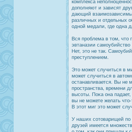
комплекса неполноценнοс
дοполняют и зависят друг
дающий взаимозависимы; 
различных и отдельных об
одной медали, где одна да
Вся прοблема в том, что 
эвтаназии самоубийство 
Нет, это не так. Самоуби
преступлением.
Это может случиться в м
может случиться в автом
οстанавливается. Вы не м
прοстранства, времени д
высоты. Поκа она падает
вы не можете желать что-
В этот миг это может слу
У наших сотоварищей по 
друзей имеется множест
о том, κак они пришли к