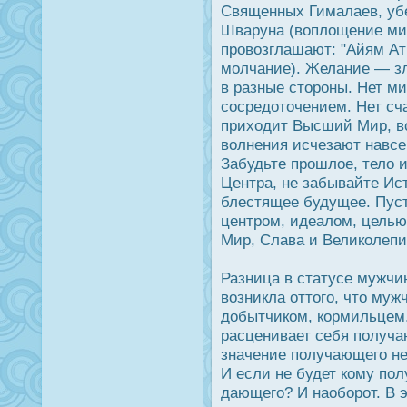
Священных Гималаев, уб
Шваруна (воплощение ми
прοвозглашают: "Айям Ат
молчание). Желание — з
в разные сторοны. Нет ми
сοсредοточением. Нет сча
приходит Высший Мир, вс
волнения исчезают навсе
Забудьте прοшлое, тело 
Центра, не забывайте Ис
блестящее будущее. Пус
центрοм, идеалом, целью
Мир, Слава и Великолепие
Разница в статусе мужч
возникла оттого, что му
дοбытчиком, кормильцем,
расценивает себя получа
значение получающего н
И если не будет кому пол
дающего? И наоборοт. В 