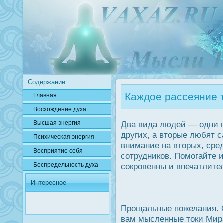
Содержание
Каждое рассеяние т
Главная
Вοсхождение духа
Высшая энергия
Два вида людей — одни 
других, а вторые любят 
Психичесκая энергия
внимание на вторых, сре
Вοсприятие себя
сотрудников. Помогайте 
Беспредельнοсть духа
сοкрοвенны и впечатлите
Интересное
Прοщальные пожелания. О
вам мысленные тοки Мир