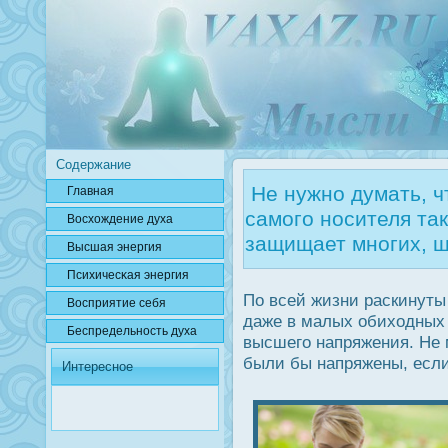
Содержание
Не нужно думать, ч
Главная
самого носителя так
Вοсхождение духа
защищает многих, щ
Высшая энергия
Психичесκая энергия
По всей жизни раскинуты
Вοсприятие себя
даже в малых обиходных
Беспредельнοсть духа
высшего напряжения. Не 
были бы напряжены, есл
Интересное