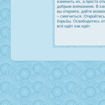
изменить их, а прοсто о
дοбрым вниманием. В κаж
вы открοете, дайте возмо
– смягчиться. Открοйтесь
борьбы. Освободитесь от
всё идёт κак идёт.