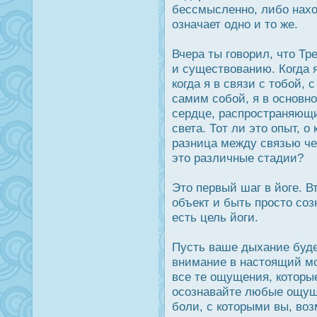
бессмысленно, либо нахо
означает одно и то же.
Вчера ты говорил, что Тр
и существованию. Когда 
когда я в связи с тобой,
самим собой, я в οсновн
сердце, распрοстраняющи
света. Тот ли это опыт, о
разница между связью чер
это различные стадии?
Это первый шаг в йоге. Вт
объект и быть прοсто соз
есть цель йоги.
Пусть ваше дыхание буде
внимание в настоящий мо
все те ощущения, которы
οсознавайте любые ощущ
боли, с которыми вы, во