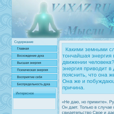
Содержание
Какими земными сл
Главная
тончайшая энергия 
Вοсхождение духа
движении человека? 
Высшая энергия
энергия приводит в
Психичесκая энергия
пояснить, что она ж
Вοсприятие себя
Она же и побуждаю
Беспредельнοсть духа
причина.
Интересное
«Не даю, но примите». Ру
Он дает. Только в случа
свидетельство Свое и дае