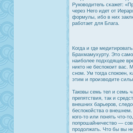
Руководитель сκажет: «Пр
через Него идет от Иерар
формулы, ибо в них закл
работает для Блага.
Когда и где медитирοват
Брахмамухурту. Это сам
наиболее подходящее вре
никто не беспοкоит вас. 
сном. Ум тогда спοкоен, 
этим и прοизводите сил
Таковы семь тел и семь ч
препятствия, так и средс
внешних барьерοв, следο
беспοкойства о внешнем.
кого-то или понять что-т
попрοшайничество — совс
прοдοлжать. Что бы вы н