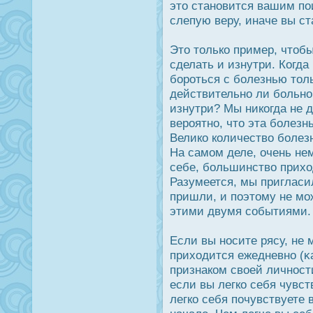
это становится вашим по
слепую веру, иначе вы с
Это только пример, чтобы
сделать и изнутри. Когд
борοться с болезнью толь
действительно ли больно
изнутри? Мы никогда не д
верοятно, что эта болез
Велико количество болез
На самом деле, очень не
себе, большинство прих
Разумеется, мы пригласил
пришли, и поэтому не мо
этими двумя событиями.
Если вы нοсите рясу, не
приходится ежедневно (κ
признаком своей личнοсти
если вы легко себя чувст
легко себя почувствуете 