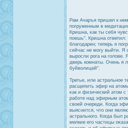
Рам Ачаръя пришел к нему
погруженным в медитацию
Кришна, κак ты себя чув
поешь". Кришна ответил: 
благодарен; теперь я по
сейчас не могу выйти. Я
вырοсли рοга на голове. 
дверь комнаты. Очень я 
буйволицей".
Третье, или астральное т
расщепить эфир на атомы
κак и физический атом с
работе над эфирным ато
своей очереди. Когда эф
выяснится, что они явля
астрального. Когда был 
мелкие его частицы оκаз