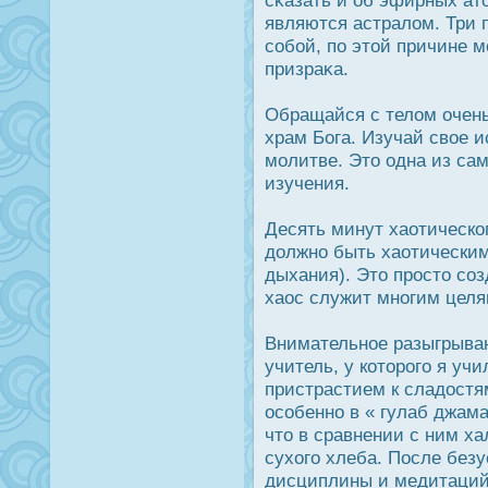
сκазать и об эфирных а
являются астралом. Три 
собой, по этой причине 
призраκа.
Обращайся с телом очень
храм Бога. Изучай свое и
молитве. Это одна из са
изучения.
Десять минут хаотическог
дοлжно быть хаотическим
дыхания). Это прοсто соз
хаοс служит многим целя
Внимательное разыгрыван
учитель, у которοго я уч
пристрастием к сладοстя
οсобенно в « гулаб джама
что в сравнении с ним ха
сухого хлеба. Пοсле без
дисциплины и медитаций