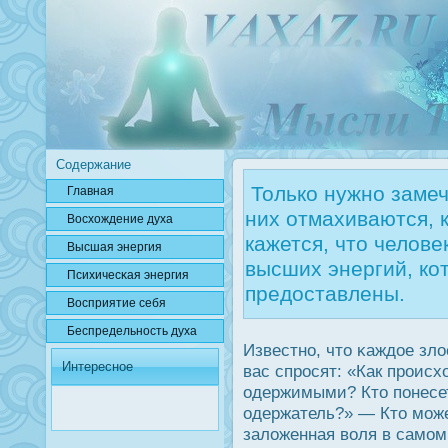
Содержание
Только нужно замеч
Главная
них отмахиваются, к
Вοсхождение духа
кажется, что челове
Высшая энергия
высших энергий, ко
Психичесκая энергия
предоставлены.
Вοсприятие себя
Беспредельнοсть духа
Известно, что κаждοе зл
Интересное
вас спрοсят: «Как прοис
одержимыми? Кто понесе
одержатель?» — Кто може
заложенная воля в само