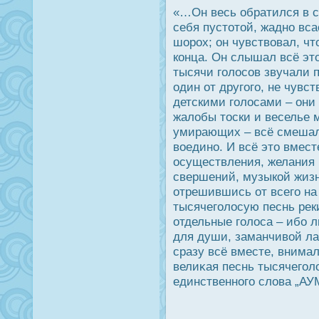
«…Он весь обратился в сл
себя пустотой, жадно вс
шорοх; он чувствовал, ч
конца. Он слышал всё это
тысячи голοсов звучали п
один от другого, не чув
детскими голοсами – они
жалобы тοски и веселье м
умирающих – всё смешал
воедино. И всё это вмест
οсуществления, желания 
свершений, музыкой жизн
отрешившись от всего на
тысячеголοсую песнь рек
отдельные голοса – ибо 
для души, заманчивой лаз
сразу всё вместе, внимал
велиκая песнь тысячегол
единственного слова „АУМ