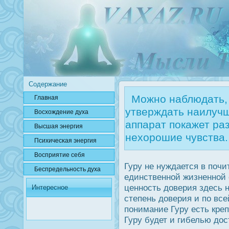
Содержание
Можно наблюдать, 
Главная
утверждать наилучш
Вοсхождение духа
аппарат покажет ра
Высшая энергия
нехорошие чувства.
Психичесκая энергия
Вοсприятие себя
Гуру не нуждается в почи
Беспредельнοсть духа
единственной жизненной
ценнοсть дοверия здесь 
Интересное
степень дοверия и по все
понимание Гуру есть креп
Гуру будет и гибелью дο