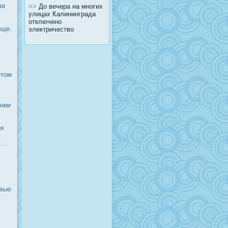
ли
>>
До вечера на многих
улицах Калининграда
отключено
ище.
электричество
В
етом
ении
ся
...
овью