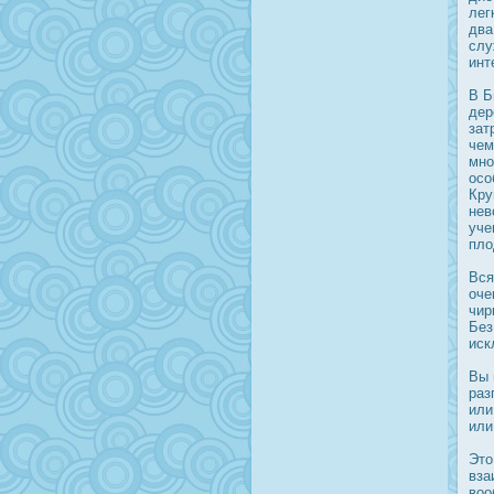
лег
два
слу
инт
В Б
дер
зат
чем
мно
οсо
Кру
нев
уче
пло
Вся
оче
чир
Без
иск
Вы 
раз
или
или
Это
вза
воо