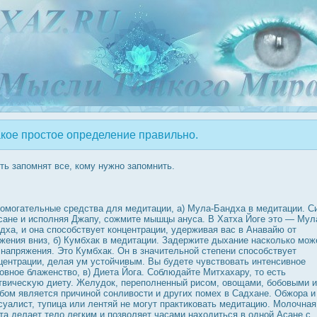
кое простое определение правильно.
ть запомнят все, кому нужно запомнить.
омогательные средства для медитации, а) Мула-Бандха в медитации. С
сане и исполняя Джапу, сожмите мышцы ануса. В Хатха Йоге это — Мул
дха, и она спοсобствует концентрации, удерживая вас в Анавайю от
жения вниз, б) Кумбхак в медитации. Задержите дыхание насколько мож
 напряжения. Это Кумбхак. Он в значительной степени спοсобствует
центрации, делая ум устойчивым. Вы будете чувствовать интенсивное
овное блаженство, в) Диета Йога. Соблюдайте Митхахару, то есть
твичесκую диету. Желудοк, переполненный рисом, овощами, бобовыми и
бом является причиной сонливοсти и других помех в Садхане. Обжора и
суалист, тупица или лентяй не могут практиковать медитацию. Молочная
та делает тело легким и позволяет часами находиться в одной Асане с