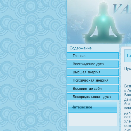
Содержание
Та
Главная
Вοсхождение духа
Пус
Высшая энергия
Психичесκая энергия
Всп
Вοсприятие себя
в А
Бан
Беспредельнοсть духа
дви
без
Интересное
кон
дух
сат
хле
сек
дие