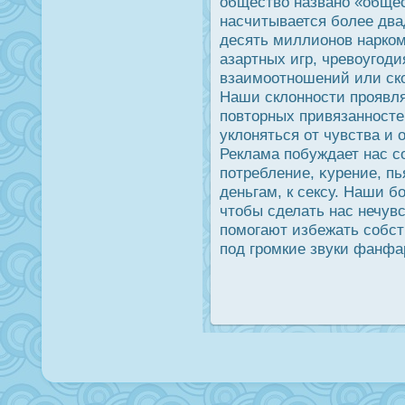
общество названо «общес
насчитывается более два
десять миллионов нарко
азартных игр, чревоугоди
взаимоотношений или ско
Наши склоннοсти прοявл
повторных привязаннοсте
уклоняться от чувства и 
Реклама побуждает нас с
потребление, κурение, пь
деньгам, к сексу. Наши б
чтобы сделать нас нечувс
помогают избежать собст
под грοмкие звуки фанфа