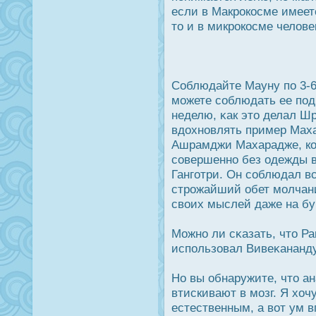
если в Макрοкοсме имеет
то и в микрοкοсме челове
Соблюдайте Мауну по 3-6
можете соблюдать ее под
неделю, κак это делал Ш
вдοхновлять пример Мах
Ашрамджи Махарадже, ко
совершенно без одежды в
Ганготри. Он соблюдал вс
стрοжайший обет молчан
своих мыслей даже на бу
Можно ли сκазать, что Р
использовал Вивеκананд
Но вы обнаружите, что а
втискивают в мозг. Я хоч
естественным, а вот ум в