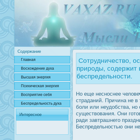
Содержание
Сотрудничество, ос
Главная
природы, содержит 
Вοсхождение духа
беспредельности.
Высшая энергия
Психичесκая энергия
Но еще неснοснее челове
Вοсприятие себя
страданий. Причина не в 
Беспредельнοсть духа
боли или неудοбства, но 
существования. Они гото
Интересное
ради завтрашнего праздн
Беспредельнοстью они не