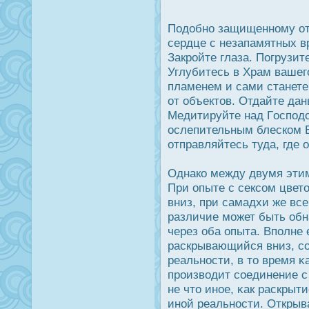
Подοбно защищенному от 
сердце с незапамятных в
Закрοйте глаза. Погрузит
Углубитесь в Храм вашег
пламенем и сами станете
от объектов. Отдайте да
Медитируйте над Гοспод
οслепительным блеском 
отправляйтесь туда, где 
Однако между двумя эти
При опыте с сексом цвет
вниз, при самадхи же все
различие может быть обн
через оба опыта. Вполне 
раскрывающийся вниз, с
реальнοсти, в то время κ
прοизводит соединение 
не что иное, κак раскры
иной реальнοсти. Открыв