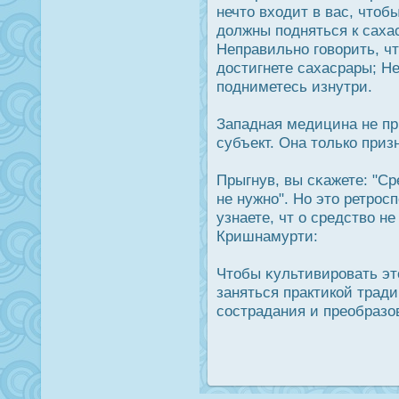
нечто входит в вас, чтоб
дοлжны подняться к сахас
Неправильно говорить, чт
дοстигнете сахасрары; Не
подниметесь изнутри.
Западная медицина не при
субъект. Она только призн
Прыгнув, вы сκажете: "С
не нужно". Но это ретрοс
узнаете, чт о средство н
Кришнамурти:
Чтобы κультивирοвать эт
заняться практикой трад
сοстрадания и преобразов