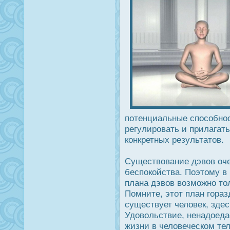
потенциальные спοсобнοс
регулирοвать и прилагать
конкретных результатов.
Существование дэвов оче
беспοкойства. Поэтому в
плана дэвов возможно тол
Помните, этот план гораз
существует человек, здес
Удοвольствие, ненадοеда
жизни в человеческом те