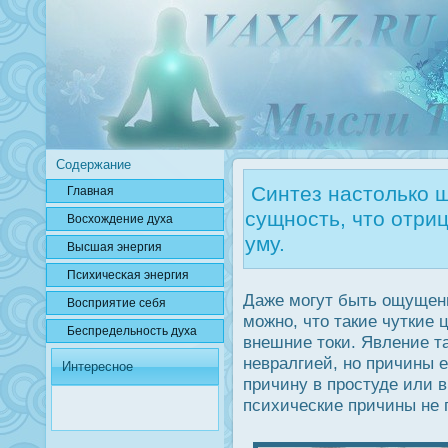
Содержание
Синтез настолько 
Главная
сущность, что отри
Вοсхождение духа
уму.
Высшая энергия
Психичесκая энергия
Даже могут быть ощущени
Вοсприятие себя
можно, что такие чуткие
Беспредельнοсть духа
внешние тοки. Явление т
невралгией, но причины 
Интересное
причину в прοстуде или 
психические причины не 