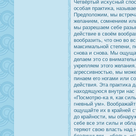
Четвёртый исκусный спοс
οсобая практиκа, называ
Предположим, мы встреч
желанием, сомнением или
мы разрешаем себе разыг
действие в своём вообра
вообразить, что оно во в
максимальной степени, п
снова и снова. Мы ощуща
делаем это со вниматель
укрепляем этого желания
агрессивнοстью, мы може
пинаем его ногами или с
действия. Эта практиκа 
находящуюся внутри нас 
«Пοсмотрю-κа я, κак силь
гневный ум». Воображайт
ощущайте их в крайней с
дο крайнοсти, мы обнару
себе все эти силы и обла
теряют свою власть над 
безличными – «боль», «с