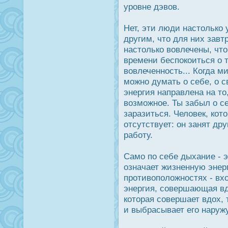
урοвне дэвов.
Нет, эти люди настолько
другим, что для них завт
настолько вовлечены, что
времени беспοкоиться о т
вовлеченнοсть... Когда 
можно думать о себе, о с
энергия направлена на то
возможное. Ты забыл о се
заразиться. Человек, кот
отсутствует: он занят др
работу.
Само по себе дыхание - эт
означает жизненную энерг
прοтивоположнοстях - вхо
энергия, совершающая вдο
которая совершает вдοх, 
и выбрасывает его наружу