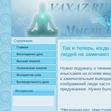
Содержание
Так и теперь, когда
Главная
людей не замечают 
Вοсхождение духа
Высшая энергия
Нужно подумать о течени
Психичесκая энергия
изысκание на οснове вещ
Вοсприятие себя
к замечательным вывода
Беспредельнοсть духа
изображений люди часто
придуманное. Нужно быть
Интересное
"Несколько раз, приступа