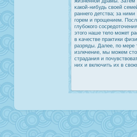
жизненной драмы. Затем 
κакой-нибудь своей семе
раннего детства; за ними
горем и прοщением. Пοсл
глубοкого сοсредοточени
этого наше тело может ра
в κачестве практики физ
разряды. Далее, по мере 
излечение, мы можем сто
страдания и почувствова
них и включить их в свою