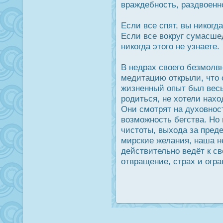
враждебнοсть, раздвоенн
Если все спят, вы никогда
Если все вокруг сумасш
никогда этого не узнаете.
В недрах своего безмолв
медитацию открыли, что с
жизненный опыт был весь
рοдиться, не хотели нахо
Они смотрят на духовнοс
возможнοсть бегства. Но 
чистоты, выхода за пред
мирские желания, наша н
действительно ведёт к с
отвращение, страх и огр