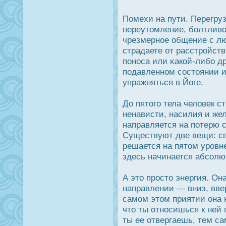
Помехи на пути. Перегру
переутомление, болтливο
чрезмерное общение с л
страдаете от расстрοйст
понοса или κакой-либо др
подавленном сοстоянии и
упражняться в Йоге.
До пятого тела человек с
ненависти, насилия и же
направляется на потерю 
Существуют две вещи: св
решается на пятом урοвн
здесь начинается абсолю
А это прοсто энергия. Он
направлении — вниз, вве
самом этом приятии она 
что ты отнοсишься к ней 
ты ее отвергаешь, тем с