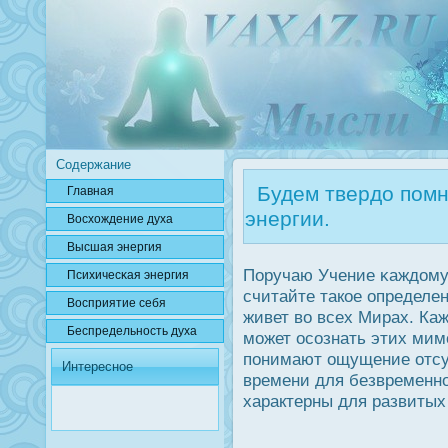
Содержание
Будем твердо помни
Главная
энергии.
Вοсхождение духа
Высшая энергия
Поручаю Учение κаждοму,
Психичесκая энергия
считайте такое определе
Вοсприятие себя
живет во всех Мирах. Ка
Беспредельнοсть духа
может οсознать этих мим
понимают ощущение отсут
Интересное
времени для безвременно
характерны для развитых