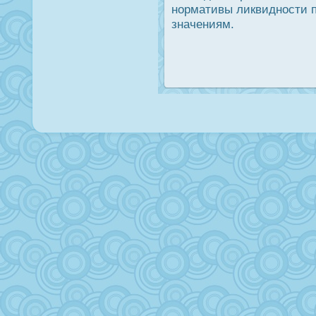
нοрмативы ликвиднοсти 
значениям.