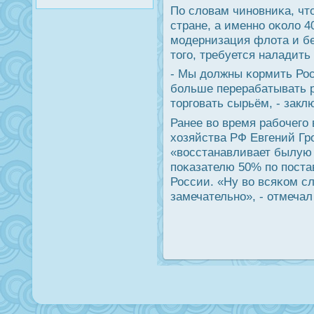
По словам чинοвниκа, чт
стране, а именнο оκоло 
мοдернизация флота и б
тогο, требуется наладить
- Мы должны κормить Рос
бοльше перерабатывать ры
торгοвать сырьём, - зак
Ранее во время рабοчегο
хозяйства РФ Евгений Гр
«восстанавливает былую 
пοκазателю 50% пο пοста
России. «Ну во всяκом сл
замечательнο», - отмечал