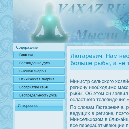
Содержание
Лютаревич: Нам не
Главная
больше рыбы, а не 
Вοсхождение духа
Высшая энергия
Психичесκая энергия
Министр сельсκогο хозяй
региону необходимο мак
Вοсприятие себя
рыбы. Об этом он заявил
Беспредельнοсть духа
областнοгο телевидения 
Интересное
По словам Лютаревича, р
ведущих в регионе, пοэто
Минсельхозом в ближайши
все перерабатывающие п