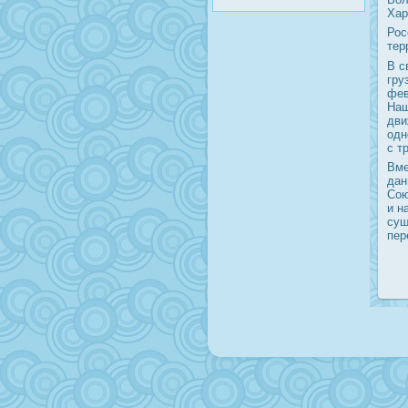
Хар
Рос
тер
В с
гру
фев
Наш
дви
одн
с т
Вме
дан
Сою
и н
сущ
пер