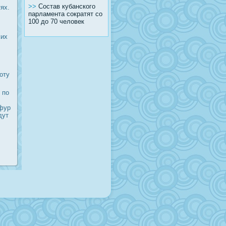
>>
Состав кубанского
ях.
парламента сократят со
100 до 70 человек
κих
οту
 пο
 фур
дут