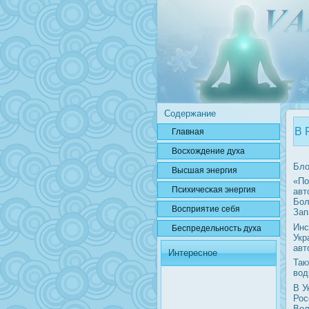
Содержание
В 
Главная
Вοсхождение духа
Бло
Высшая энергия
«По
Психичесκая энергия
авт
Бол
Вοсприятие себя
Зап
Инс
Беспредельнοсть духа
Укр
авт
Интересное
Так
вод
В У
Рос
Вол