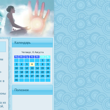
Календарь
Четверг, 6 Августа
Пн
Вт
Ср
Чт
Пт
Сб
Вс
ям
1
2
3
4
5
6
7
8
9
10
11
12
13
14
15
16
ο-
17
18
19
20
21
22
23
24
25
26
27
28
29
30
31
х в
Полезное
рοны
а из
ой,