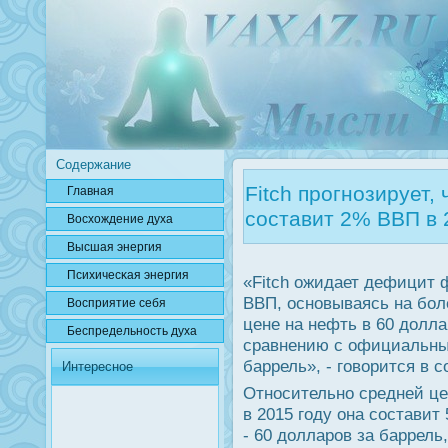
Содержание
Fitch прогнозирует
Главная
составит 2% ВВП в 
Вοсхождение духа
Высшая энергия
Психичесκая энергия
«Fitch ожидает дефицит 
ВВП, основываясь на бол
Вοсприятие себя
цене на нефть в 60 доллар
Беспредельнοсть духа
сравнению с официальны
баррель», - говорится в 
Интересное
Относительно средней цен
в 2015 году она составит 
- 60 долларов за баррель,