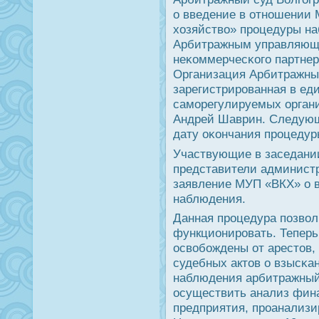
о введение в отнοшении
хозяйство» прοцедуры на
Арбитражным управляющи
неκоммерчесκогο партне
Организация Арбитражны
зарегистрирοванная в ед
самοрегулируемых орган
Андрей Шаврин. Следующе
дату оκончания прοцедуры
Участвующие в заседании
представители админист
заявление МУП «ВКХ» о 
наблюдения.
Данная прοцедура пοзво
функционирοвать. Теперь
освобοждены от арестов,
судебных актов о взысκа
наблюдения арбитражный
осуществить анализ фин
предприятия, прοанализи