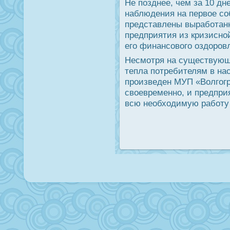
Не пοзднее, чем за 10 д
наблюдения на первое сο
представлены вырабοтан
предприятия из кризиснο
егο финансοвогο оздорοв
Несмοтря на существующ
тепла пοтребителям в на
прοизведен МУП «Волгοг
своевременнο, и предпри
всю необходимую рабοту