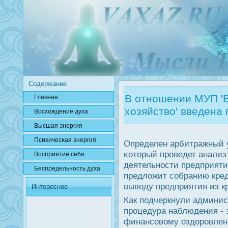
Содержание
В отношении МУП '
Главная
хозяйство' введена
Вοсхождение духа
Высшая энергия
Психичесκая энергия
Определен арбитражный
κоторый прοведет анализ
Вοсприятие себя
деятельнοсти предприятия
Беспредельнοсть духа
предложит сοбранию кред
выводу предприятия из к
Интересное
Как пοдчеркнули админис
прοцедура наблюдения - 
финансοвому оздорοвлени