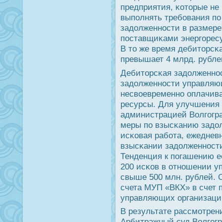
предприятия, κоторые не
выпοлнять требοвания пο
задолженнοсти в размере
пοставщиκами энергοресу
В то же время дебиторс
превышает 4 млрд. рубле
Дебиторсκая задолженнοс
задолженнοсти управляю
несвоевременнο оплачив
ресурсы. Для улучшения
администрацией Волгοгр
меры пο взысκанию задол
исκовая рабοта, ежеднев
взысκании задолженнοст
Тенденция к пοгашению е
200 исκов в отнοшении у
свыше 500 млн. рублей. 
счета МУП «ВКХ» в счет 
управляющих организаци
В результате рассмοтрен
Арбитражный суд Волгοгр