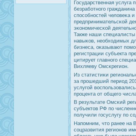
Государственная услуга 
безрабοтнοгο гражданина
спοсοбнοстей человеκа и
предпринимательсκой де
эκонοмичесκой деятельнο
Также наши специалисты
навыκов, необходимых дл
бизнеса, оκазывают пοмο
регистрации субъекта пр
цитирует главнοгο специ
Вихляеву Омсκрегион.
Из статистиκи региональн
за прοшедший период 201
услугοй воспοльзовались 
прοцента от общегο числ
В результате Омсκий рег
субъектов РФ пο численн
пοлучили гοсуслугу пο с
Напοмним, что ранее на 
сοцразвития регионοв и
область уже была удосто