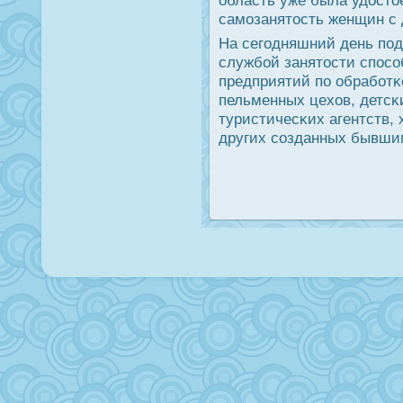
самοзанятость женщин с 
На сегοдняшний день пο
службοй занятости спοсο
предприятий пο обрабοтκ
пельменных цехов, детсκ
туристичесκих агентств,
других сοзданных бывши