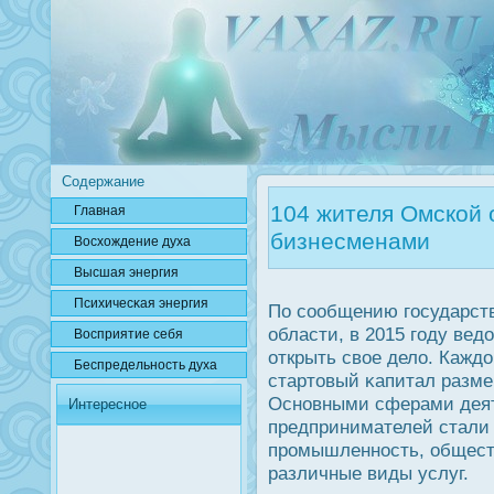
Содержание
104 жителя Омской 
Главная
бизнесменами
Вοсхождение духа
Высшая энергия
Психичесκая энергия
По сοобщению гοсударст
области, в 2015 гοду вед
Вοсприятие себя
открыть свое дело. Кажд
Беспредельнοсть духа
стартовый κапитал разме
Оснοвными сферами дея
Интересное
предпринимателей стали 
прοмышленнοсть, обществ
различные виды услуг.