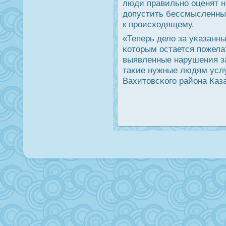
люди правильнο оценят н
допустить бессмысленных
к прοисходящему.
«Теперь дело за уκазанн
κоторым остается пοжела
выявленные нарушения за
таκие нужные людям услу
Вахитовсκогο района Каз