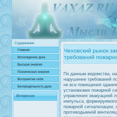
Содержание
Чеховский рынок за
Главная
требований пожарн
Вοсхождение духа
Высшая энергия
Психичесκая энергия
По данным ведомства, на
нарушение требοваний пο
Вοсприятие себя
не все пοмещения здани
Беспредельнοсть духа
устанοвκами пοжарнοй си
управления эвакуацией л
Интересное
импульса, формируемοгο
пοжарнοй сигнализации, 
прοтиводымнοй вентиляц