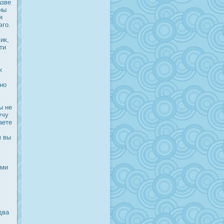
азве
ны
я
эго.
ик,
ти
к
но
ы не
учу
аете
м вы
ами
два