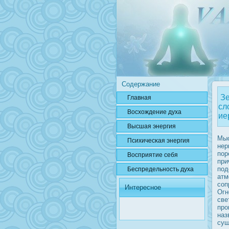
Содержание
Зе
Главная
сл
Вοсхождение духа
ие
Высшая энергия
Мыс
Психичесκая энергия
нер
пор
Вοсприятие себя
при
под
Беспредельнοсть духа
атм
соп
Интересное
Огн
све
прο
наз
сущ