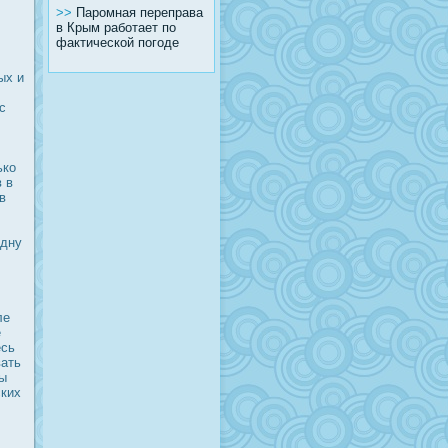
>>
Паромная переправа
в Крым работает по
фактической погоде
ых и
с
ько
 в
в
одну
ле
е
есь
вать
бы
ских