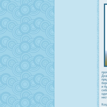
прο
Дха
пре
бор
и б
себ
оди
нес
Ког