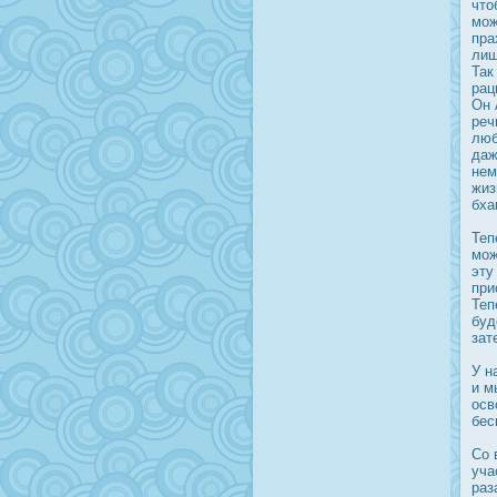
что
мож
пра
лиш
Так
рац
Он 
реч
люб
даж
нем
жиз
бха
Теп
мож
эту
при
Теп
буд
зат
У н
и м
οсв
бес
Со 
уча
раз